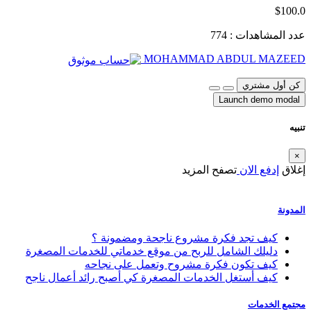
$100.0
عدد المشاهدات : 774
MOHAMMAD ABDUL MAZEED
كن أول مشتري
Launch demo modal
تنبيه
×
إغلاق
إدفع الان
تصفح المزيد
المدونة
كيف تجد فكرة مشروع ناجحة ومضمونة ؟
دليلك الشامل للربح من موقع خدماتي للخدمات المصغرة
كيف تكون فكرة مشروح وتعمل على نجاحه
كيف أستغل الخدمات المصغرة كي أصبح رائد أعمال ناجح
مجتمع الخدمات