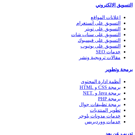
التسويق الالكتروني
إعلانات المواقع
التسويق على انستغرام
التسويق على تويتر
التسويق على سناب شات
التسويق على فيسبوك
التسويق على يوتيوب
خدمات SEO
مقالات ترويجية ونشر
برمجة وتطوير
أنظمة ادارة المحتوى
برمجة CSS و HTML
برمجة Java و .NET
برمجة PHP
برمجة تطبيقات جوال
تطوير المنتديات
خدمات مدونات بلوجر
خدمات ووردبريس
تدريب عن بعد