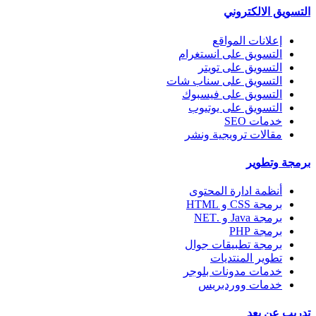
التسويق الالكتروني
إعلانات المواقع
التسويق على انستغرام
التسويق على تويتر
التسويق على سناب شات
التسويق على فيسبوك
التسويق على يوتيوب
خدمات SEO
مقالات ترويجية ونشر
برمجة وتطوير
أنظمة ادارة المحتوى
برمجة CSS و HTML
برمجة Java و .NET
برمجة PHP
برمجة تطبيقات جوال
تطوير المنتديات
خدمات مدونات بلوجر
خدمات ووردبريس
تدريب عن بعد