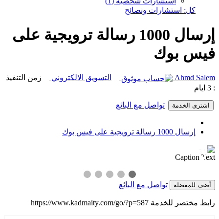
استشارات شخصية (1)
كل: استشارات ونصائح
إرسال 1000 رسالة ترويجية على
فيس بوك
Ahmd Salem
التسويق الالكتروني
زمن التنفيذ
: 3 ايام
تواصل مع البائع
اشترى الخدمة
إرسال 1000 رسالة ترويجية على فيس بوك
1 / 3
❯
❮
Caption Text
تواصل مع البائع
أضف للمفضلة
رابط مختصر للخدمة
https://www.kadmaity.com/go/?p=587