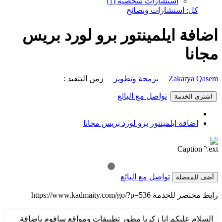
استشارات شخصية (1)
كل: استشارات ونصائح
اضافة ايلمينتور برو لورد بريس
مجانا
Zakarya Qasem
برمجة وتطوير
زمن التنفيذ :
تواصل مع البائع
اشترى الخدمة
اضافة ايلمينتور برو لورد بريس مجانا
1 / 3
❯
❮
Caption Text
تواصل مع البائع
أضف للمفضلة
رابط مختصر للخدمة
https://www.kadmaity.com/go/?p=536
السلام عليكم انا زكريا مطور تطبيقات ومواقع سافوم باضافة