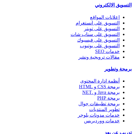
التسويق الالكتروني
إعلانات المواقع
التسويق على انستغرام
التسويق على تويتر
التسويق على سناب شات
التسويق على فيسبوك
التسويق على يوتيوب
خدمات SEO
مقالات ترويجية ونشر
برمجة وتطوير
أنظمة ادارة المحتوى
برمجة CSS و HTML
برمجة Java و .NET
برمجة PHP
برمجة تطبيقات جوال
تطوير المنتديات
خدمات مدونات بلوجر
خدمات ووردبريس
تدريب عن بعد