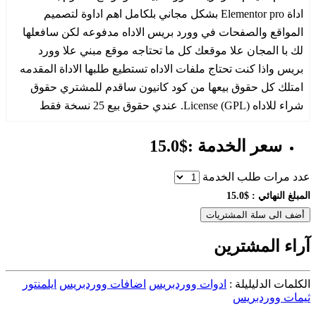
اداة Elementor pro بشكل مجاني بلكامل اهم اداوة لتصميم
المواقع والصفحات في وورد بريس الاداه مدفوعه لكن سافعلها
لك با المجان علا موقعك كل ما تحتاجه موقع مبني علا وورد
بريس واذا كنت تحتاج ملفات الاداه تستطيع طلبها الاداة المقدمه
امتلك كل حقوق بيعها من كود كانيون ساقدم للمشتري حقوق
شراء للاداه License (GPL). عندي حقوق بيع 25 نسخة فقط
سعر الخدمة :$15.0
عدد مرات طلب الخدمة
المبلغ النهائي :
$15.0
أضف الى سلة المشتريات
آراء المشترين
الكلمات الدليليلة :
ادوات ووردبريس
اضافات ووردبريس
ايلمنتور
ثيمات ووردبريس