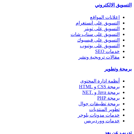
التسويق الالكتروني
إعلانات المواقع
التسويق على انستغرام
التسويق على تويتر
التسويق على سناب شات
التسويق على فيسبوك
التسويق على يوتيوب
خدمات SEO
مقالات ترويجية ونشر
برمجة وتطوير
أنظمة ادارة المحتوى
برمجة CSS و HTML
برمجة Java و .NET
برمجة PHP
برمجة تطبيقات جوال
تطوير المنتديات
خدمات مدونات بلوجر
خدمات ووردبريس
تدريب عن بعد