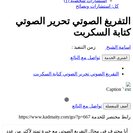
استشارات شخصية (1)
كل: استشارات ونصائح
التفريغ الصوتي تحرير الصوتي
كتابة السكربت
اسامة الشيخ
زمن التنفيذ :
تواصل مع البائع
اشترى الخدمة
التفريغ الصوتي تحرير الصوتي كتابة السكربت
1 / 3
❯
❮
Caption Text
تواصل مع البائع
أضف للمفضلة
رابط مختصر للخدمة
https://www.kadmaity.com/go/?p=667
أنا محترف في مجال التفريغ الصوتي مع خبرة تمتد لأكثر من عدد