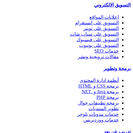
التسويق الالكتروني
إعلانات المواقع
التسويق على انستغرام
التسويق على تويتر
التسويق على سناب شات
التسويق على فيسبوك
التسويق على يوتيوب
خدمات SEO
مقالات ترويجية ونشر
برمجة وتطوير
أنظمة ادارة المحتوى
برمجة CSS و HTML
برمجة Java و .NET
برمجة PHP
برمجة تطبيقات جوال
تطوير المنتديات
خدمات مدونات بلوجر
خدمات ووردبريس
تدريب عن بعد