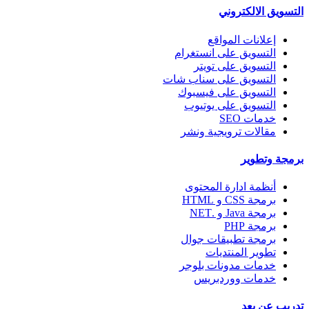
التسويق الالكتروني
إعلانات المواقع
التسويق على انستغرام
التسويق على تويتر
التسويق على سناب شات
التسويق على فيسبوك
التسويق على يوتيوب
خدمات SEO
مقالات ترويجية ونشر
برمجة وتطوير
أنظمة ادارة المحتوى
برمجة CSS و HTML
برمجة Java و .NET
برمجة PHP
برمجة تطبيقات جوال
تطوير المنتديات
خدمات مدونات بلوجر
خدمات ووردبريس
تدريب عن بعد