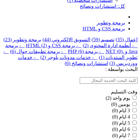
استشارات شخصية (1)
كل: استشارات ونصائح
برمجة وتطوير
برمجة CSS و HTML
اعمال (35)
تصميم (59)
التسويق الالكتروني (44)
برمجة وتطوير (23)
- أنظمة ادارة المحتوى (2)
- برمجة CSS و HTML (2)
- برمجة
Java و .NET (0)
- برمجة PHP (6)
- برمجة تطبيقات جوال (6)
-
تطوير المنتديات (1)
- خدمات مدونات بلوجر (2)
- خدمات
ووردبريس (3)
استشارات ونصائح (6)
البحث بواسطة :
وقت التسليم
يوم واحد (2)
يومين (0)
3 ايام (0)
4 ايام (0)
5 ايام (0)
6 ايام (0)
7 ايام (0)