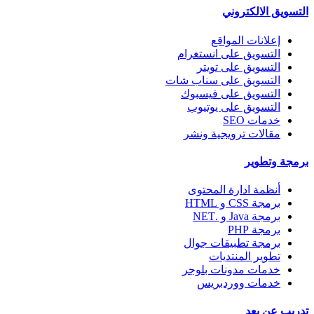
التسويق الالكتروني
إعلانات المواقع
التسويق على انستغرام
التسويق على تويتر
التسويق على سناب شات
التسويق على فيسبوك
التسويق على يوتيوب
خدمات SEO
مقالات ترويجية ونشر
برمجة وتطوير
أنظمة ادارة المحتوى
برمجة CSS و HTML
برمجة Java و .NET
برمجة PHP
برمجة تطبيقات جوال
تطوير المنتديات
خدمات مدونات بلوجر
خدمات ووردبريس
تدريب عن بعد