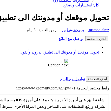
استشارات شخصية (1)
كل: استشارات ونصائح
تحويل موقعك أو مدونتك الى تطبيق
mamon alrez
برمجة وتطوير
زمن التنفيذ : 3 ايام
تواصل مع البائع
اشترى الخدمة
تحويل موقعك أو مدونتك الى تطبيق اندرويد وأيفون
1 / 3
❮
Caption Text
تواصل مع البائع
أضف للمفضلة
رابط مختصر للخدمة
https://www.kadmaity.com/go/?p=471
الشركة ورفع التطبيقات على المتاجر وبعض المزايا الأخرى بشرط أ