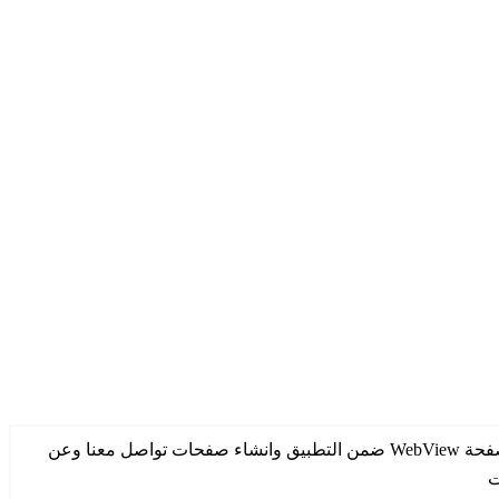
❯
انشاء تطبيق على أجهزة الأندرويد وتطبيق على أجهزة IOS باسم الشركة وشعار الشركة والموقع الالكتروني عن طريق تحويل الموقع الى صفحة WebView ضمن التطبيق وانشاء صفحات تواصل معنا وعن
ت