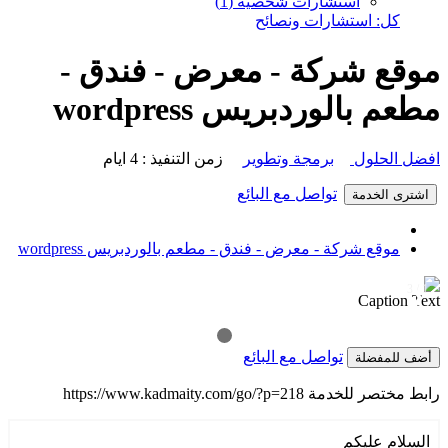
استشارات شخصية (1)
كل: استشارات ونصائح
موقع شركة - معرض - فندق -
مطعم بالوردبريس wordpress
افضل الحلول
برمجة وتطوير
زمن التنفيذ : 4 ايام
تواصل مع البائع
اشترى الخدمة
موقع شركة - معرض - فندق - مطعم بالوردبريس wordpress
1 / 3
❯
❮
Caption Text
تواصل مع البائع
أضف للمفضلة
رابط مختصر للخدمة
https://www.kadmaity.com/go/?p=218
السلام عليكم