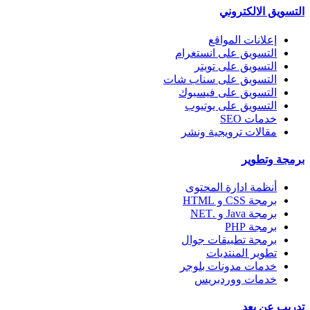
التسويق الالكتروني
إعلانات المواقع
التسويق على انستغرام
التسويق على تويتر
التسويق على سناب شات
التسويق على فيسبوك
التسويق على يوتيوب
خدمات SEO
مقالات ترويجية ونشر
برمجة وتطوير
أنظمة ادارة المحتوى
برمجة CSS و HTML
برمجة Java و .NET
برمجة PHP
برمجة تطبيقات جوال
تطوير المنتديات
خدمات مدونات بلوجر
خدمات ووردبريس
تدريب عن بعد