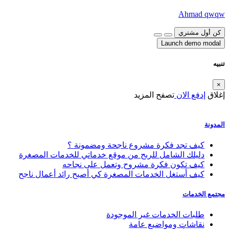
Ahmad qwqw
كن أول مشتري
Launch demo modal
تنبيه
×
إغلاق
إدفع الان
تصفح المزيد
المدونة
كيف تجد فكرة مشروع ناجحة ومضمونة ؟
دليلك الشامل للربح من موقع خدماتي للخدمات المصغرة
كيف تكون فكرة مشروح وتعمل على نجاحه
كيف أستغل الخدمات المصغرة كي أصبح رائد أعمال ناجح
مجتمع الخدمات
طلبات الخدمات غير الموجودة
نقاشات ومواضيع عامة