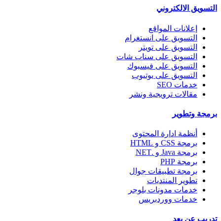
التسويق الالكتروني
إعلانات المواقع
التسويق على انستغرام
التسويق على تويتر
التسويق على سناب شات
التسويق على فيسبوك
التسويق على يوتيوب
خدمات SEO
مقالات ترويجية ونشر
برمجة وتطوير
أنظمة ادارة المحتوى
برمجة CSS و HTML
برمجة Java و .NET
برمجة PHP
برمجة تطبيقات جوال
تطوير المنتديات
خدمات مدونات بلوجر
خدمات ووردبريس
تدريب عن بعد