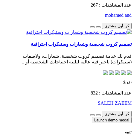
عدد المشاهدات : 267
mohamed and
كن أول مشتري
تصميم كروت شخصية وشعارات وستيكرات احترافية
قدم لك خدمة تصميم كروت شخصية، شعارات، ولاصقات
(ستيكرات) باحترافية عالية لتلبية احتياجاتك الشخصية أو ..
$5.0
عدد المشاهدات : 832
SALEH ZAEEM
كن أول مشتري
Launch demo modal
تنبيه