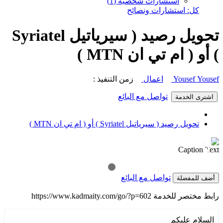
استشارات شخصية (1)
كل: استشارات ونصائح
تحويل رصيد ( سيرياتيل Syriatel
) أو ( ام تي ان MTN )
Yousef Yousef
اعمال
زمن التنفيذ :
تواصل مع البائع
اشترى الخدمة
تحويل رصيد ( سيرياتيل Syriatel ) أو ( ام تي ان MTN )
1 / 3
❯
❮
Caption Text
تواصل مع البائع
أضف للمفضلة
رابط مختصر للخدمة
https://www.kadmaity.com/go/?p=602
السلام عليكم