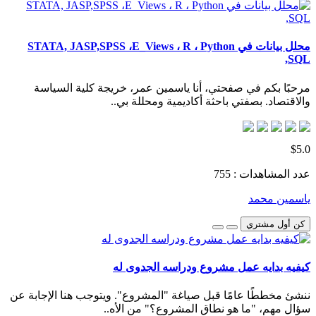
محلل بيانات في STATA, JASP,SPSS ،E_Views ، R ، Python
,SQL
مرحبًا بكم في صفحتي، أنا ياسمين عمر، خريجة كلية السياسة
والاقتصاد. بصفتي باحثة أكاديمية ومحللة بي..
$5.0
عدد المشاهدات : 755
ياسمين محمد
كن أول مشتري
كيفيه بدايه عمل مشروع ودراسه الجدوى له
ننشئ مخططًا عامًا قبل صياغة "المشروع". ويتوجب هنا الإجابة عن
سؤال مهم، "ما هو نطاق المشروع؟" من الأه..