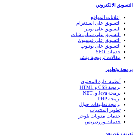
التسويق الالكتروني
إعلانات المواقع
التسويق على انستغرام
التسويق على تويتر
التسويق على سناب شات
التسويق على فيسبوك
التسويق على يوتيوب
خدمات SEO
مقالات ترويجية ونشر
برمجة وتطوير
أنظمة ادارة المحتوى
برمجة CSS و HTML
برمجة Java و .NET
برمجة PHP
برمجة تطبيقات جوال
تطوير المنتديات
خدمات مدونات بلوجر
خدمات ووردبريس
تدريب عن بعد