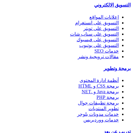
التسويق الالكتروني
إعلانات المواقع
التسويق على انستغرام
التسويق على تويتر
التسويق على سناب شات
التسويق على فيسبوك
التسويق على يوتيوب
خدمات SEO
مقالات ترويجية ونشر
برمجة وتطوير
أنظمة ادارة المحتوى
برمجة CSS و HTML
برمجة Java و .NET
برمجة PHP
برمجة تطبيقات جوال
تطوير المنتديات
خدمات مدونات بلوجر
خدمات ووردبريس
تدريب عن بعد