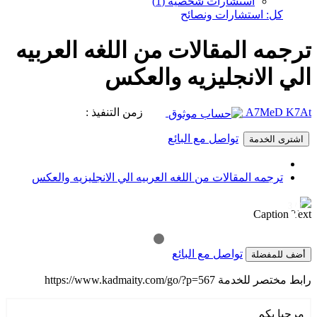
استشارات شخصية (1)
كل: استشارات ونصائح
ترجمه المقالات من اللغه العربيه
الي الانجليزيه والعكس
A7MeD K7At
زمن التنفيذ :
تواصل مع البائع
اشترى الخدمة
ترجمه المقالات من اللغه العربيه الي الانجليزيه والعكس
1 / 3
❯
❮
Caption Text
تواصل مع البائع
أضف للمفضلة
رابط مختصر للخدمة
https://www.kadmaity.com/go/?p=567
مرحبا بكم