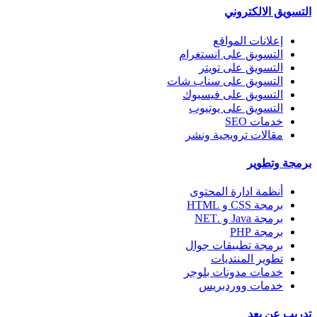
التسويق الالكتروني
إعلانات المواقع
التسويق على انستغرام
التسويق على تويتر
التسويق على سناب شات
التسويق على فيسبوك
التسويق على يوتيوب
خدمات SEO
مقالات ترويجية ونشر
برمجة وتطوير
أنظمة ادارة المحتوى
برمجة CSS و HTML
برمجة Java و .NET
برمجة PHP
برمجة تطبيقات جوال
تطوير المنتديات
خدمات مدونات بلوجر
خدمات ووردبريس
تدريب عن بعد