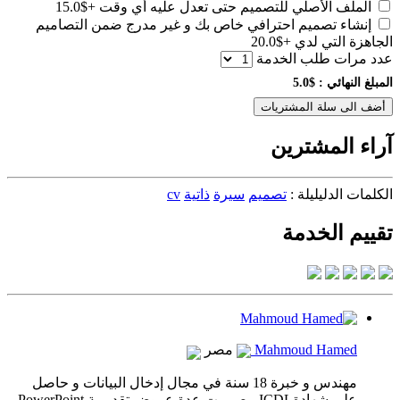
الملف الأصلي للتصميم حتى تعدل عليه أي وقت
+$15.0
إنشاء تصميم احترافي خاص بك و غير مدرج ضمن التصاميم
الجاهزة التي لدي
+$20.0
عدد مرات طلب الخدمة
المبلغ النهائي :
$5.0
أضف الى سلة المشتريات
آراء المشترين
الكلمات الدليليلة :
تصميم
سيرة
ذاتية
cv
تقييم الخدمة
Mahmoud Hamed
مصر
مهندس و خبرة 18 سنة في مجال إدخال البيانات و حاصل
على شهادةICDL ـ صممت عدة عروض تقديمية PowerPoint