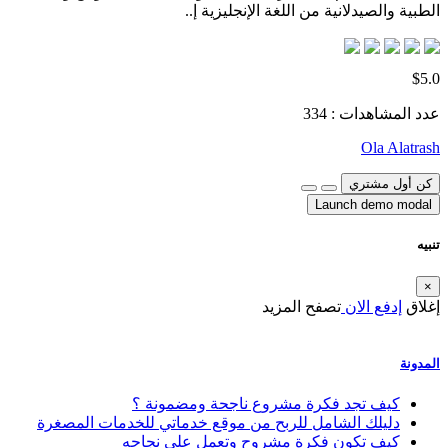
الطبية والصيدلانية من اللغة الإنجليزية إ..
$5.0
عدد المشاهدات : 334
Ola Alatrash
كن أول مشتري
Launch demo modal
تنبيه
×
إغلاق
إدفع الان
تصفح المزيد
المدونة
كيف تجد فكرة مشروع ناجحة ومضمونة ؟
دليلك الشامل للربح من موقع خدماتي للخدمات المصغرة
كيف تكون فكرة مشروح وتعمل على نجاحه