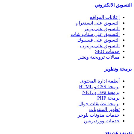
التسويق الالكتروني
إعلانات المواقع
التسويق على انستغرام
التسويق على تويتر
التسويق على سناب شات
التسويق على فيسبوك
التسويق على يوتيوب
خدمات SEO
مقالات ترويجية ونشر
برمجة وتطوير
أنظمة ادارة المحتوى
برمجة CSS و HTML
برمجة Java و .NET
برمجة PHP
برمجة تطبيقات جوال
تطوير المنتديات
خدمات مدونات بلوجر
خدمات ووردبريس
تدريب عن بعد