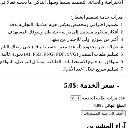
الاحترافية والحداثة. التصميم بسيط وسهل التذكر، ما يجعله فعالًا ف
ميزات خدمة تصميم الشعار:
1. تصميم احترافي ومخصص يعكس هوية علامتك التجارية بدقة.
2. أفكار مبتكرة مستندة إلى دراسة نشاطك وسوقك المستهدف.
3. أكثر من نموذج أولي للاختيار من بينها.
4.تعديلات غير محدودة (أو عدد معين حسب الباقة) حتى رضاك التام.
5. تسليم ملفات المصدر (AI، PSD، PNG، PDF، SVG) بجودة عالية.
6. متوافق مع جميع الاستخدامات: الطباعة، وسائل التواصل، المواقع.
7. تسليم سريع خلال [عدد الأيام].
سعر الخدمة :$5.0
عدد مرات طلب الخدمة
المبلغ النهائي :
$5.0
أضف الى سلة المشتريات
آراء المشترين