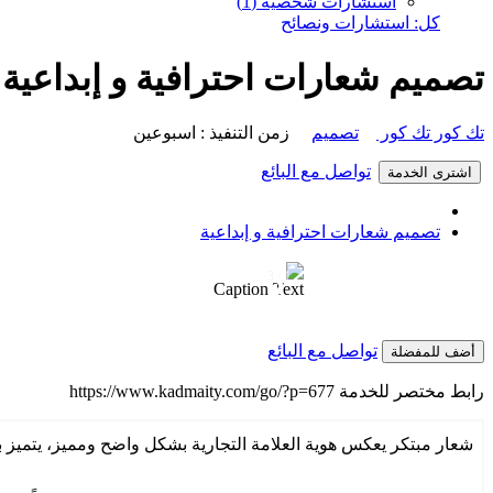
استشارات شخصية (1)
كل: استشارات ونصائح
تصميم شعارات احترافية و إبداعية
تك كور تك كور
تصميم
زمن التنفيذ : اسبوعين
تواصل مع البائع
اشترى الخدمة
تصميم شعارات احترافية و إبداعية
1 / 3
❮
Caption Text
تواصل مع البائع
أضف للمفضلة
رابط مختصر للخدمة
https://www.kadmaity.com/go/?p=677
شعار مبتكر يعكس هوية العلامة التجارية بشكل واضح ومميز، يتميز بت