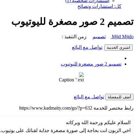
استشارات شخصية (1)
كل: استشارات ونصائح
تصميم 2 صور مصغرة لليوتيوب
Mjid Mjido
تصميم
زمن التنفيذ :
تواصل مع البائع
اشترى الخدمة
تصميم 2 صور مصغرة لليوتيوب
1 / 3
❮
Caption Text
تواصل مع البائع
أضف للمفضلة
رابط مختصر للخدمة
https://www.kadmaity.com/go/?p=632
السلام عليكم ورحمة الله وبركاته
اخي الزبون انت بحاجة إلى صورة مصغرة جذابة لقناتك على يوتيوب