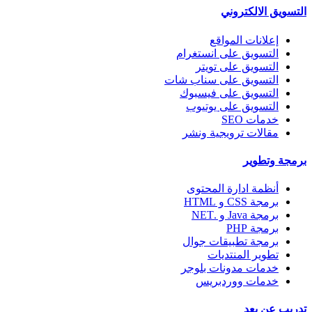
التسويق الالكتروني
إعلانات المواقع
التسويق على انستغرام
التسويق على تويتر
التسويق على سناب شات
التسويق على فيسبوك
التسويق على يوتيوب
خدمات SEO
مقالات ترويجية ونشر
برمجة وتطوير
أنظمة ادارة المحتوى
برمجة CSS و HTML
برمجة Java و .NET
برمجة PHP
برمجة تطبيقات جوال
تطوير المنتديات
خدمات مدونات بلوجر
خدمات ووردبريس
تدريب عن بعد