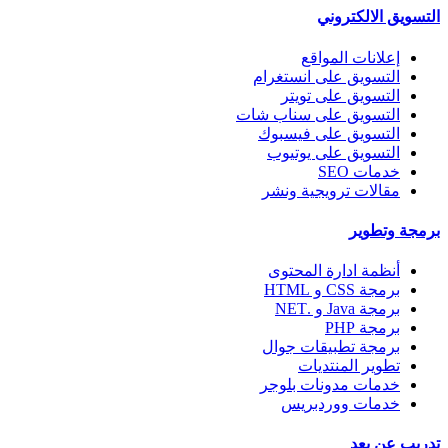
التسويق الالكتروني
إعلانات المواقع
التسويق على انستغرام
التسويق على تويتر
التسويق على سناب شات
التسويق على فيسبوك
التسويق على يوتيوب
خدمات SEO
مقالات ترويجية ونشر
برمجة وتطوير
أنظمة ادارة المحتوى
برمجة CSS و HTML
برمجة Java و .NET
برمجة PHP
برمجة تطبيقات جوال
تطوير المنتديات
خدمات مدونات بلوجر
خدمات ووردبريس
تدريب عن بعد