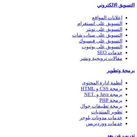
التسويق الالكتروني
إعلانات المواقع
التسويق على انستغرام
التسويق على تويتر
التسويق على سناب شات
التسويق على فيسبوك
التسويق على يوتيوب
خدمات SEO
مقالات ترويجية ونشر
برمجة وتطوير
أنظمة ادارة المحتوى
برمجة CSS و HTML
برمجة Java و .NET
برمجة PHP
برمجة تطبيقات جوال
تطوير المنتديات
خدمات مدونات بلوجر
خدمات ووردبريس
تدريب عن بعد