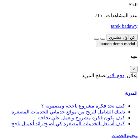
$5.0
عدد المشاهدات : 715
tarek badawy
كن أول مشتري
Launch demo modal
تنبيه
×
إغلاق
إدفع الان
تصفح المزيد
المدونة
كيف تجد فكرة مشروع ناجحة ومضمونة ؟
دليلك الشامل للربح من موقع خدماتي للخدمات المصغرة
كيف تكون فكرة مشروح وتعمل على نجاحه
كيف أستغل الخدمات المصغرة كي أصبح رائد أعمال ناجح
مجتمع الخدمات