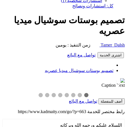
استشارات شخصية (1)
كل: استشارات ونصائح
تصميم بوستات سوشيال ميديا
عصريه
Tamer Dalsh
زمن التنفيذ : يومين
تواصل مع البائع
اشترى الخدمة
تصميم بوستات سوشيال ميديا عصريه
1 / 3
❯
❮
Caption Text
تواصل مع البائع
أضف للمفضلة
رابط مختصر للخدمة
https://www.kadmaity.com/go/?p=663
اللسلام عليكم ورحمه الله وبركاته