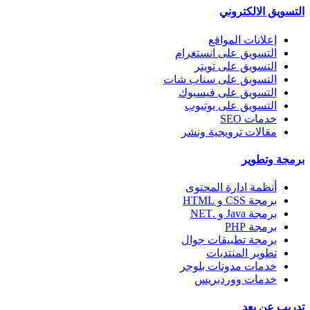
التسويق الالكتروني
إعلانات المواقع
التسويق على انستغرام
التسويق على تويتر
التسويق على سناب شات
التسويق على فيسبوك
التسويق على يوتيوب
خدمات SEO
مقالات ترويجية ونشر
برمجة وتطوير
أنظمة ادارة المحتوى
برمجة CSS و HTML
برمجة Java و .NET
برمجة PHP
برمجة تطبيقات جوال
تطوير المنتديات
خدمات مدونات بلوجر
خدمات ووردبريس
تدريب عن بعد