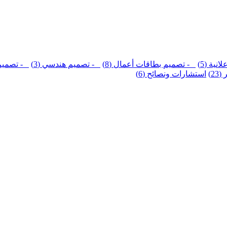
نية (5)
- تصميم بطاقات أعمال (8)
- تصميم هندسي (3)
- تصميم ش
2)
استشارات ونصائح (6)