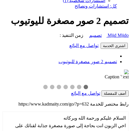
استشارات شخصية (1)
كل: استشارات ونصائح
تصميم 2 صور مصغرة لليوتيوب
Mjid Mjido
تصميم
زمن التنفيذ :
تواصل مع البائع
اشترى الخدمة
تصميم 2 صور مصغرة لليوتيوب
1 / 3
❯
❮
Caption Text
تواصل مع البائع
أضف للمفضلة
رابط مختصر للخدمة
https://www.kadmaity.com/go/?p=632
السلام عليكم ورحمة الله وبركاته
اخي الزبون انت بحاجة إلى صورة مصغرة جذابة لقناتك على