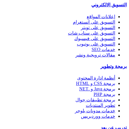
التسويق الالكتروني
إعلانات المواقع
التسويق على انستغرام
التسويق على تويتر
التسويق على سناب شات
التسويق على فيسبوك
التسويق على يوتيوب
خدمات SEO
مقالات ترويجية ونشر
برمجة وتطوير
أنظمة ادارة المحتوى
برمجة CSS و HTML
برمجة Java و .NET
برمجة PHP
برمجة تطبيقات جوال
تطوير المنتديات
خدمات مدونات بلوجر
خدمات ووردبريس
تدريب عن بعد