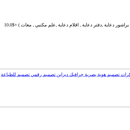
شور دعاية ,دفتر دعاية , اقلام دعاية ,علم مكتبي , مغات )
+$10.0
 تصميم هوية بصرية جرافيك ديزاين تصميم رقمي تصميم للطباعة