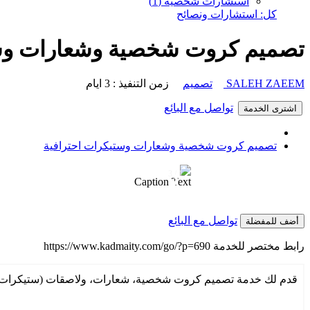
استشارات شخصية (1)
كل: استشارات ونصائح
تصميم كروت شخصية وشعارات وست
SALEH ZAEEM
تصميم
زمن التنفيذ : 3 ايام
تواصل مع البائع
اشترى الخدمة
تصميم كروت شخصية وشعارات وستيكرات احترافية
1 / 3
❮
Caption Text
تواصل مع البائع
أضف للمفضلة
رابط مختصر للخدمة
https://www.kadmaity.com/go/?p=690
قدم لك خدمة تصميم كروت شخصية، شعارات، ولاصقات (ستيكرات) باحت