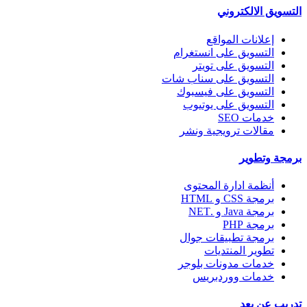
التسويق الالكتروني
إعلانات المواقع
التسويق على انستغرام
التسويق على تويتر
التسويق على سناب شات
التسويق على فيسبوك
التسويق على يوتيوب
خدمات SEO
مقالات ترويجية ونشر
برمجة وتطوير
أنظمة ادارة المحتوى
برمجة CSS و HTML
برمجة Java و .NET
برمجة PHP
برمجة تطبيقات جوال
تطوير المنتديات
خدمات مدونات بلوجر
خدمات ووردبريس
تدريب عن بعد