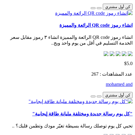
كن أول مشتري
انشاء رموز QR code الرائعة والمميزة
انشاء رموز QR code الرائعة والمميزة انشاء ٣ رموز مقابل سعر
الخدمة التسليم في أقل من يوم واحد وبج..
$5.0
عدد المشاهدات : 267
mohamed and
كن أول مشتري
"كل يوم رسالة جديدة ومختلفة مليانة طاقة إيجابية"
تحبي كل يوم توصلك رسالة بسيطة تغيّر مودك وتطمن قلبك؟ ..