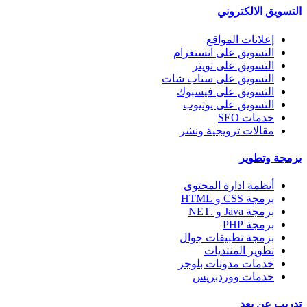
التسويق الالكتروني
إعلانات المواقع
التسويق على انستغرام
التسويق على تويتر
التسويق على سناب شات
التسويق على فيسبوك
التسويق على يوتيوب
خدمات SEO
مقالات ترويجية ونشر
برمجة وتطوير
أنظمة ادارة المحتوى
برمجة CSS و HTML
برمجة Java و .NET
برمجة PHP
برمجة تطبيقات جوال
تطوير المنتديات
خدمات مدونات بلوجر
خدمات ووردبريس
تدريب عن بعد