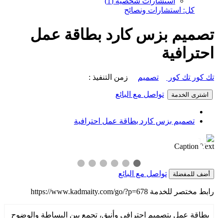
استشارات شخصية (1)
كل: استشارات ونصائح
تصميم بزس كارد بطاقة عمل
احترافية
تك كور تك كور
تصميم
زمن التنفيذ :
تواصل مع البائع
اشترى الخدمة
تصميم بزس كارد بطاقة عمل احترافية
1 / 3
❯
❮
Caption Text
تواصل مع البائع
أضف للمفضلة
رابط مختصر للخدمة
https://www.kadmaity.com/go/?p=678
بطاقة عمل بتصميم احترافي وأنيق، تجمع بين البساطة والوضوح