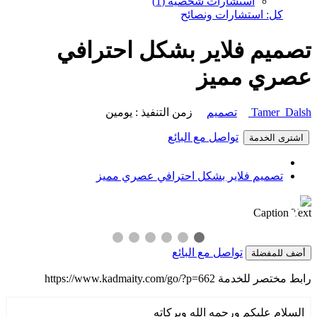
استشارات شخصية (1)
كل: استشارات ونصائح
تصميم فلاير بشكل احترافي
عصري مميز
Tamer Dalsh
تصميم
زمن التنفيذ : يومين
تواصل مع البائع
اشترى الخدمة
تصميم فلاير بشكل احترافي عصري مميز
1 / 3
❯
❮
Caption Text
تواصل مع البائع
أضف للمفضلة
رابط مختصر للخدمة
https://www.kadmaity.com/go/?p=662
السلام عليكم ورحمه الله وبركاته