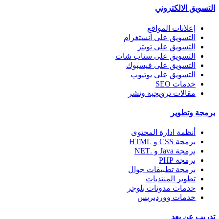
التسويق الالكتروني
إعلانات المواقع
التسويق على انستغرام
التسويق على تويتر
التسويق على سناب شات
التسويق على فيسبوك
التسويق على يوتيوب
خدمات SEO
مقالات ترويجية ونشر
برمجة وتطوير
أنظمة ادارة المحتوى
برمجة CSS و HTML
برمجة Java و .NET
برمجة PHP
برمجة تطبيقات جوال
تطوير المنتديات
خدمات مدونات بلوجر
خدمات ووردبريس
تدريب عن بعد