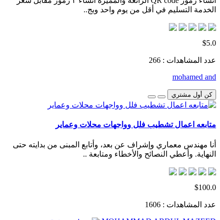
انشاء رموز QR code الرائعة والمميزة انشاء ٣ رموز مقابل سعر
الخدمة التسليم في أقل من يوم واحد وبج..
$5.0
عدد المشاهدات : 266
mohamed and
كن أول مشتري
متابعه اعمال تشطيب فلل وواجهات محلات وعماير
أنا مهندس معماري وإشراف عن بعد، وأتابع المبنى من بدايته حتى
النهاية. وأعطي النصائح والأخطاء ومتابعة ..
$100.0
عدد المشاهدات : 1606