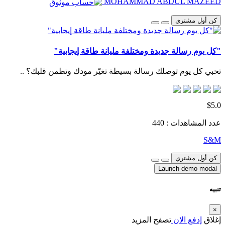
MOHAMMAD ABDUL MAZEED
كن أول مشتري
"كل يوم رسالة جديدة ومختلفة مليانة طاقة إيجابية"
تحبي كل يوم توصلك رسالة بسيطة تغيّر مودك وتطمن قلبك؟ ..
$5.0
عدد المشاهدات : 440
S&M
كن أول مشتري
Launch demo modal
تنبيه
×
إغلاق
إدفع الان
تصفح المزيد