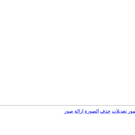
صور
تعديلات
حذف
الصورة
إزالة
صور