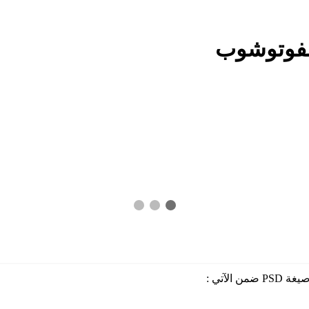
لفوتوشوب
لآتي :