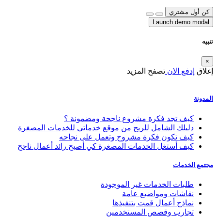
كن أول مشتري
Launch demo modal
تنبيه
×
إغلاق
إدفع الان
تصفح المزيد
المدونة
كيف تجد فكرة مشروع ناجحة ومضمونة ؟
دليلك الشامل للربح من موقع خدماتي للخدمات المصغرة
كيف تكون فكرة مشروح وتعمل على نجاحه
كيف أستغل الخدمات المصغرة كي أصبح رائد أعمال ناجح
مجتمع الخدمات
طلبات الخدمات غير الموجودة
نقاشات ومواضيع عامة
نماذج أعمال قمت بتنفيذها
تجارب وقصص المستخدمين