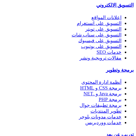
التسويق الالكتروني
إعلانات المواقع
التسويق على انستغرام
التسويق على تويتر
التسويق على سناب شات
التسويق على فيسبوك
التسويق على يوتيوب
خدمات SEO
مقالات ترويجية ونشر
برمجة وتطوير
أنظمة ادارة المحتوى
برمجة CSS و HTML
برمجة Java و .NET
برمجة PHP
برمجة تطبيقات جوال
تطوير المنتديات
خدمات مدونات بلوجر
خدمات ووردبريس
تدريب عن بعد