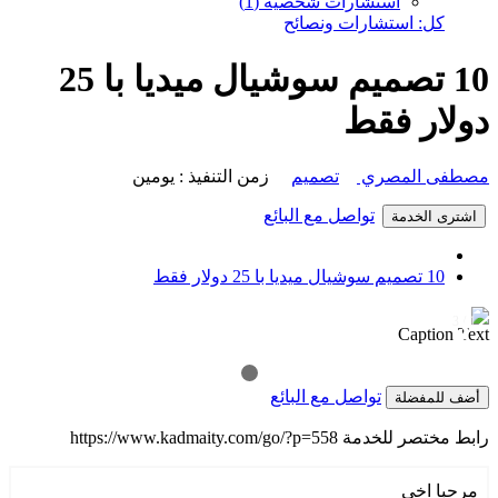
استشارات شخصية (1)
كل: استشارات ونصائح
10 تصميم سوشيال ميديا با 25
دولار فقط
مصطفى المصري
تصميم
زمن التنفيذ : يومين
تواصل مع البائع
اشترى الخدمة
10 تصميم سوشيال ميديا با 25 دولار فقط
1 / 3
❯
❮
Caption Text
تواصل مع البائع
أضف للمفضلة
رابط مختصر للخدمة
https://www.kadmaity.com/go/?p=558
مرحبا اخي