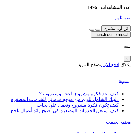
عدد المشاهدات : 1496
صبا ثامر
كن أول مشتري
Launch demo modal
تنبيه
×
إغلاق
إدفع الان
تصفح المزيد
المدونة
كيف تجد فكرة مشروع ناجحة ومضمونة ؟
دليلك الشامل للربح من موقع خدماتي للخدمات المصغرة
كيف تكون فكرة مشروح وتعمل على نجاحه
كيف أستغل الخدمات المصغرة كي أصبح رائد أعمال ناجح
مجتمع الخدمات