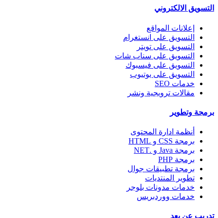
التسويق الالكتروني
إعلانات المواقع
التسويق على انستغرام
التسويق على تويتر
التسويق على سناب شات
التسويق على فيسبوك
التسويق على يوتيوب
خدمات SEO
مقالات ترويجية ونشر
برمجة وتطوير
أنظمة ادارة المحتوى
برمجة CSS و HTML
برمجة Java و .NET
برمجة PHP
برمجة تطبيقات جوال
تطوير المنتديات
خدمات مدونات بلوجر
خدمات ووردبريس
تدريب عن بعد