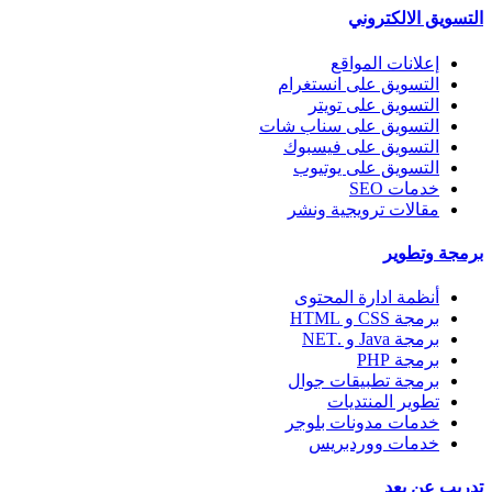
التسويق الالكتروني
إعلانات المواقع
التسويق على انستغرام
التسويق على تويتر
التسويق على سناب شات
التسويق على فيسبوك
التسويق على يوتيوب
خدمات SEO
مقالات ترويجية ونشر
برمجة وتطوير
أنظمة ادارة المحتوى
برمجة CSS و HTML
برمجة Java و .NET
برمجة PHP
برمجة تطبيقات جوال
تطوير المنتديات
خدمات مدونات بلوجر
خدمات ووردبريس
تدريب عن بعد