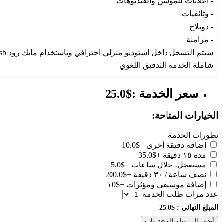
- اعلانات للموشن والفيديوهات
- وثائقيات
- دوبلاح
- مزامنة
سيتم التسجل داخل استوديو منزلي احترافي وباستخدام مايك رود nt-usb وبرنامج تحرير الصوت Adobe audition لضمان جودة عالية
شاملة الخدمة التدقيق اللغوي
سعر الخدمة :$25.0
الخيارات المتاحة:
تطورات الخدمة
إضافة دقيقة أخرى
+$10.0
مدة ١٥ دقيقة
+$35.0
مستعجل، خلال ساعات
+$5.0
نصف ساعة / ٣٠ دقيقة
+$200.0
إضافة موسيقى ومؤثرات
+$5.0
عدد مرات طلب الخدمة
المبلغ النهائي :
$25.0
أضف الى سلة المشتريات