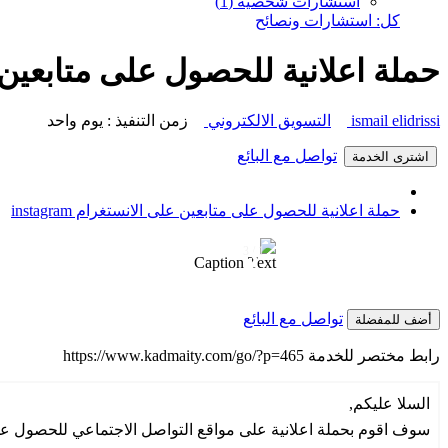
استشارات شخصية (1)
كل: استشارات ونصائح
حملة اعلانية للحصول على متابعين على ال
ismail elidrissi
التسويق الالكتروني
زمن التنفيذ : يوم واحد
تواصل مع البائع
اشترى الخدمة
حملة اعلانية للحصول على متابعين على الانستغرام instagram
1 / 3
❮
Caption Text
تواصل مع البائع
أضف للمفضلة
رابط مختصر للخدمة
https://www.kadmaity.com/go/?p=465
السلا عليكم,
سوف اقوم بحملة اعلانية على مواقع التواصل الاجتماعي للحصول عل