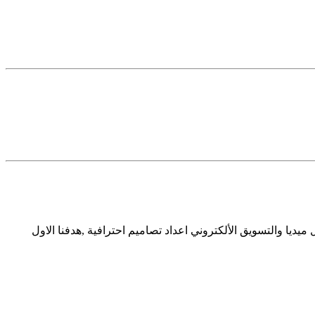
من المغرب خبير في مجال التسويق الإكتروني والتصميم خبره 7 سنوات في السوشال ميديا والتسويق الألكتروني اعداد تصاميم احترافية ,هدفنا الاول