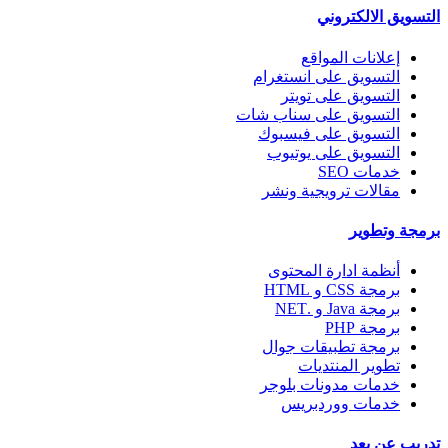
التسويق الالكتروني
إعلانات المواقع
التسويق على انستغرام
التسويق على تويتر
التسويق على سناب شات
التسويق على فيسبوك
التسويق على يوتيوب
خدمات SEO
مقالات ترويجية ونشر
برمجة وتطوير
أنظمة ادارة المحتوى
برمجة CSS و HTML
برمجة Java و .NET
برمجة PHP
برمجة تطبيقات جوال
تطوير المنتديات
خدمات مدونات بلوجر
خدمات ووردبريس
تدريب عن بعد