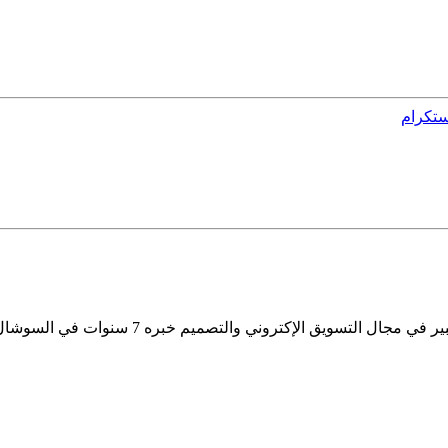
ستكرام
يكفي أن أقول: مميز واحترافي، بإبداع. إسماعيل 