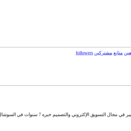
عين
متابع
مشتركين
followers
يكفي أن أقول: مميز واحترافي، بإبداع. إسماعيل 