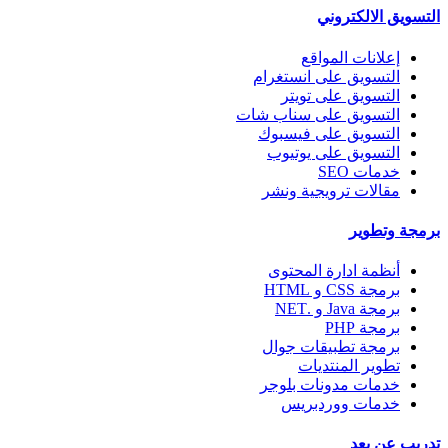
التسويق الالكتروني
إعلانات المواقع
التسويق على انستغرام
التسويق على تويتر
التسويق على سناب شات
التسويق على فيسبوك
التسويق على يوتيوب
خدمات SEO
مقالات ترويجية ونشر
برمجة وتطوير
أنظمة ادارة المحتوى
برمجة CSS و HTML
برمجة Java و .NET
برمجة PHP
برمجة تطبيقات جوال
تطوير المنتديات
خدمات مدونات بلوجر
خدمات ووردبريس
تدريب عن بعد