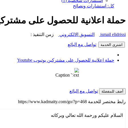
استشارات شخصية (1)
كل: استشارات ونصائح
حملة اعلانية للحصول على مشتركين يوت
ismail elidrissi
التسويق الالكتروني
زمن التنفيذ :
تواصل مع البائع
اشترى الخدمة
حملة اعلانية للحصول على مشتركين يوتيوب Youtube
1 / 3
❮
Caption Text
تواصل مع البائع
أضف للمفضلة
رابط مختصر للخدمة
https://www.kadmaity.com/go/?p=468
السلام عليكم ورحمة الله تعالي وبركاته