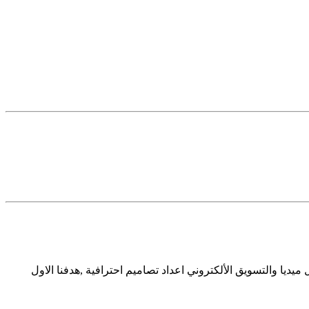
من المغرب خبير في مجال التسويق الإكتروني والتصميم خبره 7 سنوات في السوشال ميديا والتسويق الألكتروني اعداد تصاميم احترافية ,هدفنا الاول