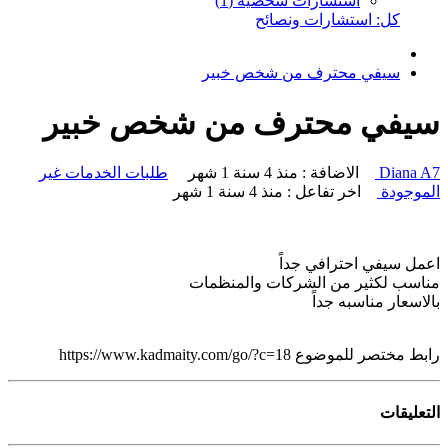
استشارات شخصية (1)
كل: استشارات ونصائح
سيفي محترف من شخص خبير
سيفي محترف من شخص خبير
Diana A7
الاضافة : منذ 4 سنة 1 شهر
طلبات الخدمات غير
الموجودة
اخر تفاعل : منذ 4 سنة 1 شهر
موضوع جديد
أضف تعليق
اعمل سيفي احترافي جداً
مناسب لكثير من الشركات والمنظمات
بالاسعار مناسبه جداً
رابط مختصر للموضوع
https://www.kadmaity.com/go/?c=18
التعليقات