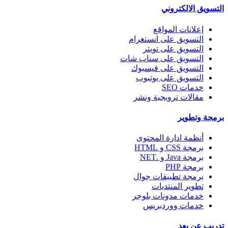
التسويق الالكتروني
إعلانات المواقع
التسويق على انستغرام
التسويق على تويتر
التسويق على سناب شات
التسويق على فيسبوك
التسويق على يوتيوب
خدمات SEO
مقالات ترويجية ونشر
برمجة وتطوير
أنظمة ادارة المحتوى
برمجة CSS و HTML
برمجة Java و .NET
برمجة PHP
برمجة تطبيقات جوال
تطوير المنتديات
خدمات مدونات بلوجر
خدمات ووردبريس
تدريب عن بعد