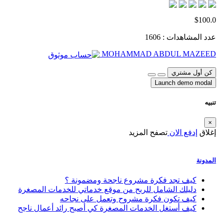
$100.0
عدد المشاهدات : 1606
MOHAMMAD ABDUL MAZEED
كن أول مشتري
Launch demo modal
تنبيه
×
إغلاق
إدفع الان
تصفح المزيد
المدونة
كيف تجد فكرة مشروع ناجحة ومضمونة ؟
دليلك الشامل للربح من موقع خدماتي للخدمات المصغرة
كيف تكون فكرة مشروح وتعمل على نجاحه
كيف أستغل الخدمات المصغرة كي أصبح رائد أعمال ناجح