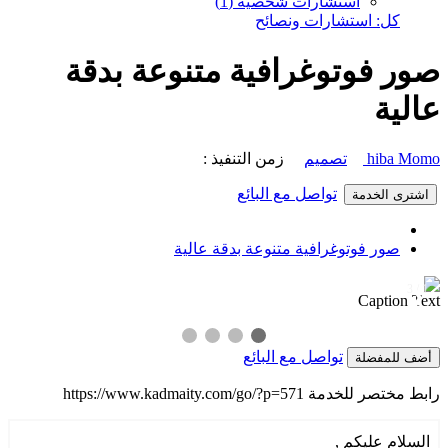
استشارات شخصية (1)
كل: استشارات ونصائح
صور فوتوغرافية متنوعة بدقة
عالية
hiba Momo
تصميم
زمن التنفيذ :
تواصل مع البائع
اشترى الخدمة
صور فوتوغرافية متنوعة بدقة عالية
1 / 3
❯
❮
Caption Text
تواصل مع البائع
أضف للمفضلة
رابط مختصر للخدمة
https://www.kadmaity.com/go/?p=571
السلام عليكم ,