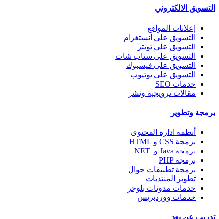
التسويق الالكتروني
إعلانات المواقع
التسويق على انستغرام
التسويق على تويتر
التسويق على سناب شات
التسويق على فيسبوك
التسويق على يوتيوب
خدمات SEO
مقالات ترويجية ونشر
برمجة وتطوير
أنظمة ادارة المحتوى
برمجة CSS و HTML
برمجة Java و .NET
برمجة PHP
برمجة تطبيقات جوال
تطوير المنتديات
خدمات مدونات بلوجر
خدمات ووردبريس
تدريب عن بعد