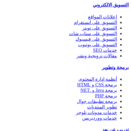
التسويق الالكتروني
إعلانات المواقع
التسويق على انستغرام
التسويق على تويتر
التسويق على سناب شات
التسويق على فيسبوك
التسويق على يوتيوب
خدمات SEO
مقالات ترويجية ونشر
برمجة وتطوير
أنظمة ادارة المحتوى
برمجة CSS و HTML
برمجة Java و .NET
برمجة PHP
برمجة تطبيقات جوال
تطوير المنتديات
خدمات مدونات بلوجر
خدمات ووردبريس
تدريب عن بعد