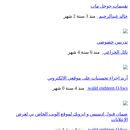
تقييمات جوجل ماب
خالد عبدالرحيم
منذ 3 سنة 2 شهر
تدريس خصوصي
نائل الخزاعي
منذ 6 سنة 4 شهر
أريد اجراء تحسينات على موقعي الالكتروني
walid eighteen QAws
منذ 4 سنة 0 شهر
ضمان قبول ادسنس و ايزويك لموقع الويب الخاص بي لعرض
الإعلانات
walid eighteen QAws
منذ 4 سنة 1 شهر