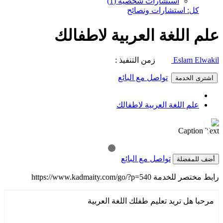
استشارات شخصية (1)
كل: استشارات ونصائح
علم اللغة العربية لاطفالك
Eslam Elwakil
زمن التنفيذ :
تواصل مع البائع
اشترى الخدمة
علم اللغة العربية لاطفالك
1 / 3
❯
❮
Caption Text
تواصل مع البائع
أضف للمفضلة
رابط مختصر للخدمة
https://www.kadmaity.com/go/?p=540
مرحبا هل تريد تعليم طفلك اللغة العربية