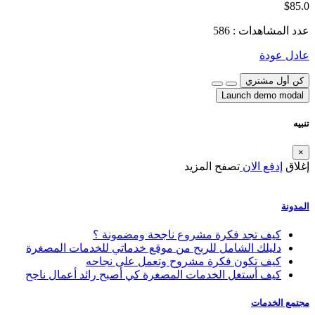
$85.0
عدد المشاهدات : 586
عادل عودة
كن أول مشتري
Launch demo modal
تنبيه
×
إغلاق
إدفع الان
تصفح المزيد
المدونة
كيف تجد فكرة مشروع ناجحة ومضمونة ؟
دليلك الشامل للربح من موقع خدماتي للخدمات المصغرة
كيف تكون فكرة مشروح وتعمل على نجاحه
كيف أستغل الخدمات المصغرة كي أصبح رائد أعمال ناجح
مجتمع الخدمات