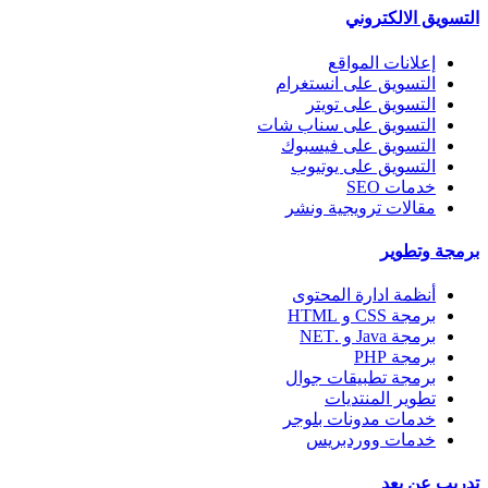
التسويق الالكتروني
إعلانات المواقع
التسويق على انستغرام
التسويق على تويتر
التسويق على سناب شات
التسويق على فيسبوك
التسويق على يوتيوب
خدمات SEO
مقالات ترويجية ونشر
برمجة وتطوير
أنظمة ادارة المحتوى
برمجة CSS و HTML
برمجة Java و .NET
برمجة PHP
برمجة تطبيقات جوال
تطوير المنتديات
خدمات مدونات بلوجر
خدمات ووردبريس
تدريب عن بعد