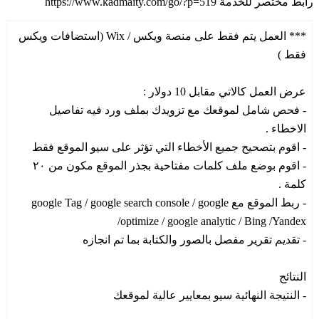
رابط مختصر للخدمة
https://www.kadmaity.com/go/?p=519
*** العمل يتم فقط على منصة ويكس / Wix (استضافات ويكس
فقط )
عرض العمل كالاتي مقابل 10 دولار :
- فحص شامل لموقعك مع تزويدك بملف ورد فيه تفاصيل
الاخطاء .
- اقوم بتصحيح جميع الأخطاء التي تؤثر على سيو الموقع فقط
- اقوم بوضع ملف كلمات مفتاحية بجذر الموقع مكون من ٢٠
كلمة .
- ربط الموقع مع google Tag / google search console / google
optimize / google analytic / Bing /Yandex/
- تقديم تقرير مفصل بالصور والكتابة بما تم انجازه
النتائج
- النتيجة النهائية سيو بمعايير عالية لموقعك