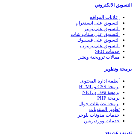
التسويق الالكتروني
إعلانات المواقع
التسويق على انستغرام
التسويق على تويتر
التسويق على سناب شات
التسويق على فيسبوك
التسويق على يوتيوب
خدمات SEO
مقالات ترويجية ونشر
برمجة وتطوير
أنظمة ادارة المحتوى
برمجة CSS و HTML
برمجة Java و .NET
برمجة PHP
برمجة تطبيقات جوال
تطوير المنتديات
خدمات مدونات بلوجر
خدمات ووردبريس
تدريب عن بعد