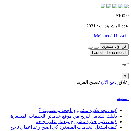
$100.0
عدد المشاهدات : 2031
Mohamed Hussein
كن أول مشتري
Launch demo modal
تنبيه
×
إغلاق
إدفع الان
تصفح المزيد
المدونة
كيف تجد فكرة مشروع ناجحة ومضمونة ؟
دليلك الشامل للربح من موقع خدماتي للخدمات المصغرة
كيف تكون فكرة مشروح وتعمل على نجاحه
كيف أستغل الخدمات المصغرة كي أصبح رائد أعمال ناجح