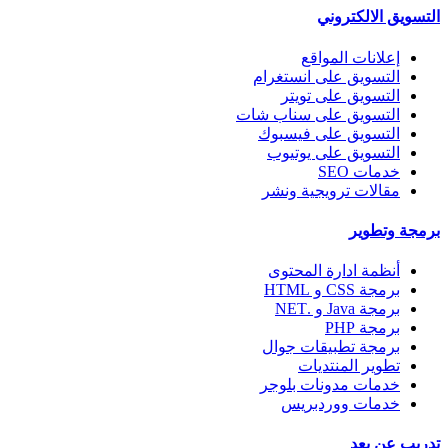
التسويق الالكتروني
إعلانات المواقع
التسويق على انستغرام
التسويق على تويتر
التسويق على سناب شات
التسويق على فيسبوك
التسويق على يوتيوب
خدمات SEO
مقالات ترويجية ونشر
برمجة وتطوير
أنظمة ادارة المحتوى
برمجة CSS و HTML
برمجة Java و .NET
برمجة PHP
برمجة تطبيقات جوال
تطوير المنتديات
خدمات مدونات بلوجر
خدمات ووردبريس
تدريب عن بعد