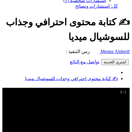
استشارات شخصية (1)
كل: استشارات ونصائح
✍️ كتابة محتوى احترافي وجذاب
للسوشيال ميديا
Menna Alsherif
زمن التنفيذ :
تواصل مع البائع
اشترى الخدمة
✍️ كتابة محتوى احترافي وجذاب للسوشيال ميديا
1 / 3