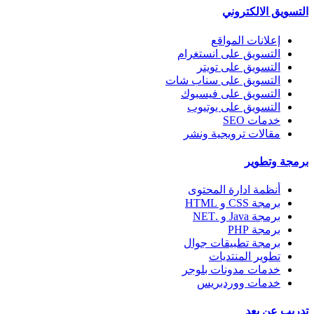
التسويق الالكتروني
إعلانات المواقع
التسويق على انستغرام
التسويق على تويتر
التسويق على سناب شات
التسويق على فيسبوك
التسويق على يوتيوب
خدمات SEO
مقالات ترويجية ونشر
برمجة وتطوير
أنظمة ادارة المحتوى
برمجة CSS و HTML
برمجة Java و .NET
برمجة PHP
برمجة تطبيقات جوال
تطوير المنتديات
خدمات مدونات بلوجر
خدمات ووردبريس
تدريب عن بعد