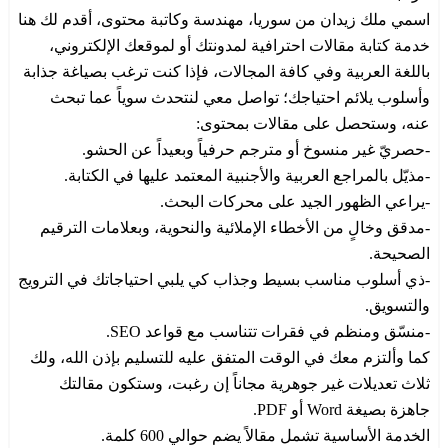
اسمي ملك زيدان من سوريا، مهندسة وكاتبة محتوى، أقدم لك هنا
خدمة كتابة مقالات احترافية لمدونتك أو لموقعك الإلكتروني،
باللغة العربية وفي كافة المجالات، فإذا كنت ترغب بصياغة جذابة
وأسلوب يلائم احتياجك؛ تواصل معي لنتحدث سوياً عما تبحث
عنه، وستحصل على مقالات بمحتوى:
-حصريّ غير منسوخ أو مترجم حرفياً وبعيداً عن الحشو.
-مذيّل بالمراجع العربية والأجنبية المعتمد عليها في الكتابة.
-يراعي الظهور الجيد على محركات البحث.
-مدقق وخالٍ من الأخطاء الإملائية والنحوية، وبعلامات الترقيم
الصحيحة.
-ذي أسلوب مناسب بسيط وجذاب كي يلبي احتياجاتك في الترويج
والتسويق.
-منسّق ومنظم في فقرات تتناسب مع قواعد SEO.
كما وألتزم معك في الوقت المتفق عليه للتسليم بإذن الله، ولك
ثلاث تعديلات غير جوهرية مجاناً إن رغبت، وستكون مقالتك
جاهزة بصيغة Word أو PDF.
الخدمة الأساسية تشمل مقالاً يضم حوالي 600 كلمة.