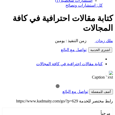
استشارات شخصية (1)
كل: استشارات ونصائح
كتابة مقالات احترافية في كافة
المجالات
ملك زيدان
زمن التنفيذ : يومين
تواصل مع البائع
اشترى الخدمة
كتابة مقالات احترافية في كافة المجالات
1 / 3
❯
❮
Caption Text
تواصل مع البائع
أضف للمفضلة
رابط مختصر للخدمة
https://www.kadmaity.com/go/?p=629
مرحباً