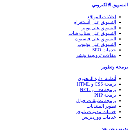
التسويق الالكتروني
إعلانات المواقع
التسويق على انستغرام
التسويق على تويتر
التسويق على سناب شات
التسويق على فيسبوك
التسويق على يوتيوب
خدمات SEO
مقالات ترويجية ونشر
برمجة وتطوير
أنظمة ادارة المحتوى
برمجة CSS و HTML
برمجة Java و .NET
برمجة PHP
برمجة تطبيقات جوال
تطوير المنتديات
خدمات مدونات بلوجر
خدمات ووردبريس
تدريب عن بعد