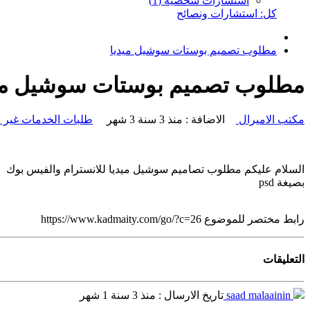
استشارات شخصية (1)
كل: استشارات ونصائح
مطلوب تصميم بوستات سوشيل ميديا
مطلوب تصميم بوستات سوشيل مي
مكتب الاميرال
الاضافة : منذ 3 سنة 3 شهر
طلبات الخدمات غير 
موضوع جديد
أضف تعليق
السلام عليكم مطلوب تصاميم سوشيل ميديا للانسترام والفيس بوك
بصيغة psd
رابط مختصر للموضوع
https://www.kadmaity.com/go/?c=26
التعليقات
saad malaainin
تاريخ الارسال : منذ 3 سنة 1 شهر