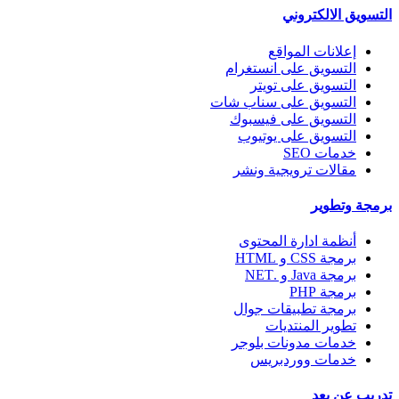
التسويق الالكتروني
إعلانات المواقع
التسويق على انستغرام
التسويق على تويتر
التسويق على سناب شات
التسويق على فيسبوك
التسويق على يوتيوب
خدمات SEO
مقالات ترويجية ونشر
برمجة وتطوير
أنظمة ادارة المحتوى
برمجة CSS و HTML
برمجة Java و .NET
برمجة PHP
برمجة تطبيقات جوال
تطوير المنتديات
خدمات مدونات بلوجر
خدمات ووردبريس
تدريب عن بعد