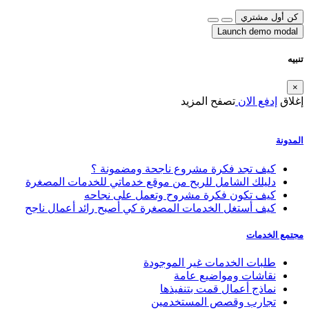
كن أول مشتري
Launch demo modal
تنبيه
×
إغلاق
إدفع الان
تصفح المزيد
المدونة
كيف تجد فكرة مشروع ناجحة ومضمونة ؟
دليلك الشامل للربح من موقع خدماتي للخدمات المصغرة
كيف تكون فكرة مشروح وتعمل على نجاحه
كيف أستغل الخدمات المصغرة كي أصبح رائد أعمال ناجح
مجتمع الخدمات
طلبات الخدمات غير الموجودة
نقاشات ومواضيع عامة
نماذج أعمال قمت بتنفيذها
تجارب وقصص المستخدمين