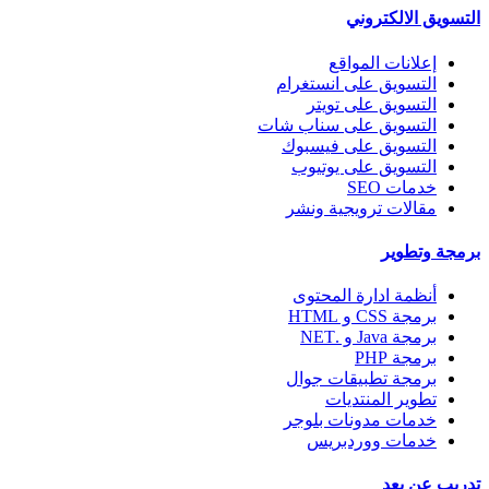
التسويق الالكتروني
إعلانات المواقع
التسويق على انستغرام
التسويق على تويتر
التسويق على سناب شات
التسويق على فيسبوك
التسويق على يوتيوب
خدمات SEO
مقالات ترويجية ونشر
برمجة وتطوير
أنظمة ادارة المحتوى
برمجة CSS و HTML
برمجة Java و .NET
برمجة PHP
برمجة تطبيقات جوال
تطوير المنتديات
خدمات مدونات بلوجر
خدمات ووردبريس
تدريب عن بعد